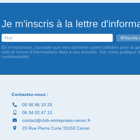
Je m'inscris à la lettre d'inform
En m’inscrivant, j’accepte que mes données soient utilisées pour la ge
club et l’envoi d’informations liées à ses activités. Voir notre politique 
confidentialité.
Contactez-nous :
05 56 86 10 25
06 34 02 47 12
contact@club-entreprises-cenon.fr
23 Rue Pierre Curie 33150 Cenon