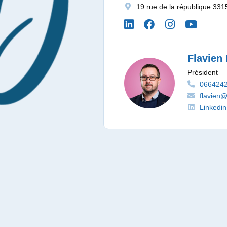
19 rue de la république 3
Flavien
Président
066424
flavien@a
Linkedin