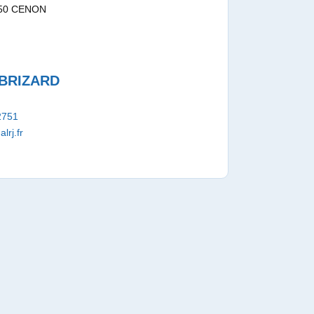
3150 CENON
 BRIZARD
2751
lrj.fr