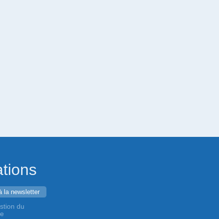
ations
stion du
de