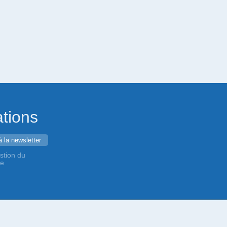
ations
stion du
de