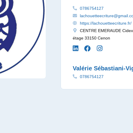
0786754127
lachouetteecriture@gmail.
https://lachouetteecriture.fr/
CENTRE EMERAUDE Cidex 36 
étage 33150 Cenon
Valérie Sébastiani-V
0786754127