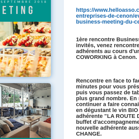
https://www.helloasso.
entreprises-de-cenon/e
business-meeting-du-c
1ère rencontre Busines
invités, venez rencontr
adhérents au cours d'un
COWORKING à Cenon.
Rencontre en face to fa
minutes pour vous prése
puis vous passez de tabl
plus grand nombre. En 
continuer a faire conna
en dégustant le vin BIO
adhérente "LA ROUTE D
buffet d'accompagnemen
nouvelle adhérente au
CHANGE.