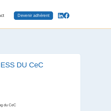
ct
Devenir adhérent
NESS DU CeC
ing du CeC