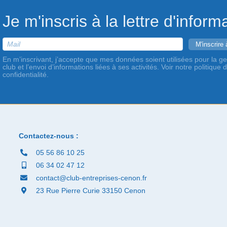
Je m'inscris à la lettre d'inform
En m’inscrivant, j’accepte que mes données soient utilisées pour la ge
club et l’envoi d’informations liées à ses activités. Voir notre politique 
confidentialité.
Contactez-nous :
05 56 86 10 25
06 34 02 47 12
contact@club-entreprises-cenon.fr
23 Rue Pierre Curie 33150 Cenon