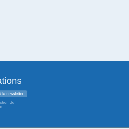
ations
stion du
de