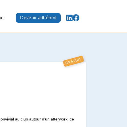
ct
Devenir adhérent
GRATUIT
N
vivial au club autour d’un afterwork, ce